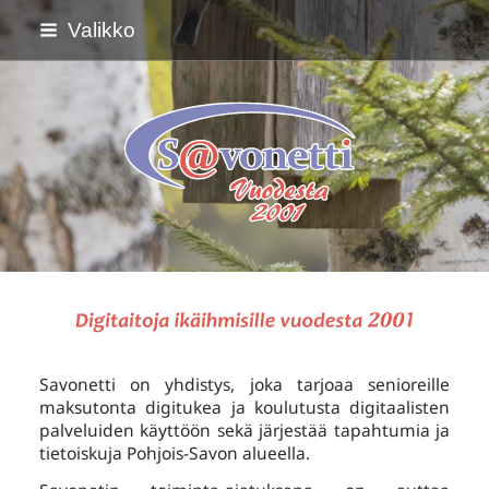
Siirry
Valikko
sivun
sisältöön
Savonetti ry
Savonetti on yhdistys, joka tarjoaa senioreille
maksutonta digitukea ja koulutusta digitaalisten
palveluiden käyttöön sekä järjestää tapahtumia ja
tietoiskuja Pohjois-Savon alueella.