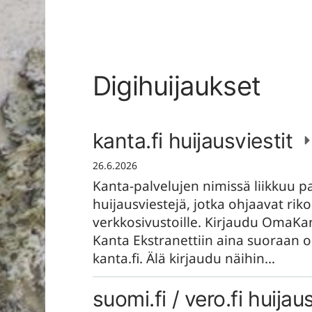
Savonetti ry
Digihuijaukset
kanta.fi huijausviestit
26.6.2026
Kanta-palvelujen nimissä liikkuu p
huijausviestejä, jotka ohjaavat riko
verkkosivustoille. Kirjaudu OmaKa
Kanta Ekstranettiin aina suoraan o
kanta.fi. Älä kirjaudu näihin…
suomi.fi / vero.fi huijau