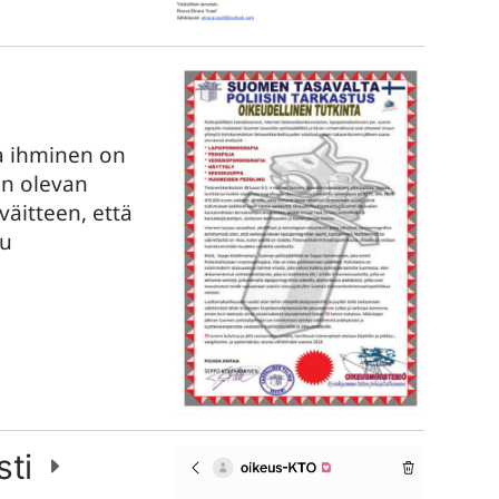
sa ihminen on
än olevan
 väitteen, että
tu
sti