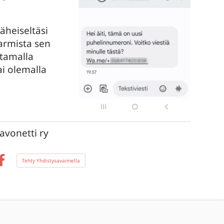
läheiseltäsi
armista sen
ttamalla
i olemalla
avonetti ry
Tehty Yhdistysavaimella
Facebook