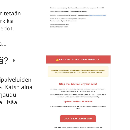
ritetään
rkiksi
iedot.
ua…
nä?
ipalveluiden
ä. Katso aina
irjaudu
. lisää