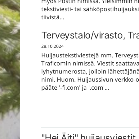
myös Postin nimissä. Yleisimmin h
tekstiviesti- tai sähköpostihuijauks
tiivistä…
Terveystalo/virasto, T
28.10.2024
Huijaustekstiviestejä mm. Terveyst
Traficomin nimissä. Viestit saattava
lyhytnumerosta, jolloin lähettäjän
nimi. Huom. Huijaussivun verkko-o
pääte '-fi.com' ja '.com'…
"Hei Äiti" huijausviestit