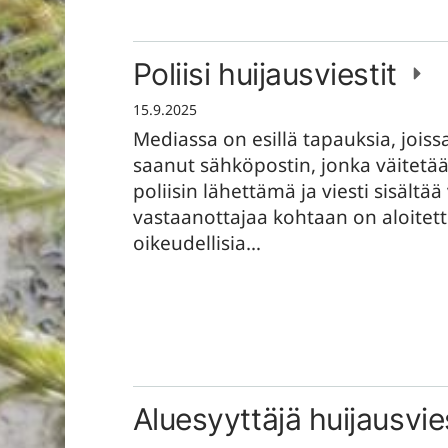
Poliisi huijausviestit
15.9.2025
Mediassa on esillä tapauksia, jois
saanut sähköpostin, jonka väitetä
poliisin lähettämä ja viesti sisältää
vastaanottajaa kohtaan on aloitet
oikeudellisia…
Aluesyyttäjä huijausvie