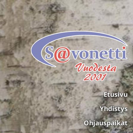
Siirry
sivun
sisältöön
Etusivu
Yhdistys
Ohjauspaikat