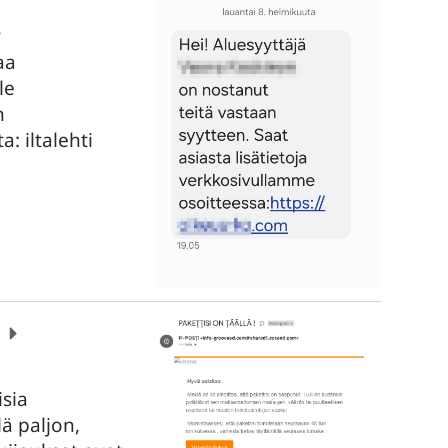
y
aa
le
n
: iltalehti
isia
lä paljon,