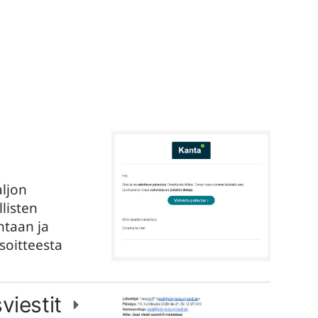
aljon
llisten
ntaan ja
soitteesta
sviestit