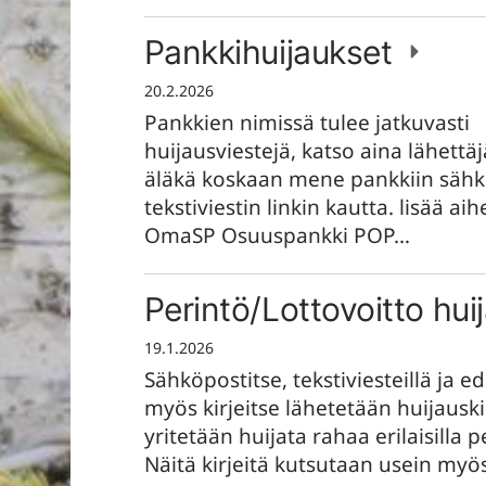
Pankkihuijaukset
20.2.2026
Pankkien nimissä tulee jatkuvasti
huijausviestejä, katso aina lähettä
äläkä koskaan mene pankkiin sähk
tekstiviestin linkin kautta. lisää a
OmaSP Osuuspankki POP…
Perintö/Lottovoitto hu
19.1.2026
Sähköpostitse, tekstiviesteillä ja e
myös kirjeitse lähetetään huijauskir
yritetään huijata rahaa erilaisilla pe
Näitä kirjeitä kutsutaan usein my