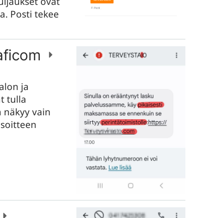
uijaukset ovat
ia. Posti tekee
raficom
alon ja
t tulla
ä näkyy vain
soitteen