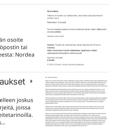
jän osoite
öpostin tai
iheesta: Nordea
ijaukset
delleen joskus
jeitä, joissa
itetarinoilla.
ös…