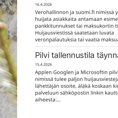
16.4.2026
Verohallinnon ja suomi.fi nimissä y
huijata asiakkaita antamaan esime
pankkitunnukset tai maksukortin t
Huijausviestissä saatetaan luvata
veronpalautuksia tai vaatia maks
Pilvi tallennustila täyn
15.4.2026
Applen Googlen ja Microsoftin pilv
nimissä tulee paljon huijausviestej
lähettäjän osoite, äläkä koskaan k
palveluun sähköpostin linkin kautta
aiheesta:…