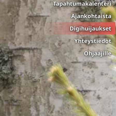
Tapahtumakalenteri
Ajankohtaista
Digihuijaukset
Yhteystiedot
Ohjaajille