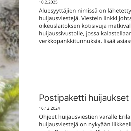
10.2.2025
Aluesyyttäjien nimissä on lähetett
huijausviestejä. Viestein linkki joht
oikeuslaitoksen kotisivuja matkival
huijaussivustolle, jossa kalastellaa
verkkopankkitunnuksia. lisää asiasta
Postipaketti huijaukset
16.12.2024
Ohjeet huijausviestien varalle Erila
huijausviestejä on nykyään liikkeel