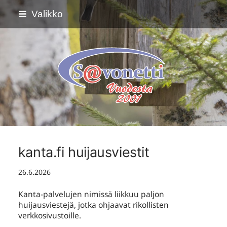
Siirry
Valikko
sivun
sisältöön
Savonetti ry
kanta.fi huijausviestit
26.6.2026
Kanta-palvelujen nimissä liikkuu paljon
huijausviestejä, jotka ohjaavat rikollisten
verkkosivustoille.