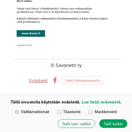
©
Savonetti ry
Evästeet
Tehty Yhdistysavaimella
Facebook
Tällä sivustolla käytetään evästeitä.
Lue lisää evästeistä.
Valitse käytettävät evästeet
Välttämättömät
Tilastointi
Markkinointi
Salli vain valitut
Salli kaikki